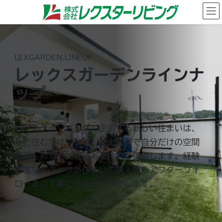
コ
ナ
ン
ビ
テ
ゲ
ン
ー
ツ
シ
へ
ョ
LEXGARDEN.LINEUP
ス
ン
レックスガーデンラインナ
キ
に
ッ
移
ップ
プ
動
レクスターリビングの企画する新しい住まいは、
ただ住むだけでなく、屋上庭園で自分だけの空間
を楽しめる付加価値ある住宅を提供します。経験
豊富なスタッフが住まいの購入からアフターフォ
ローまで丁寧にサポートいたします。