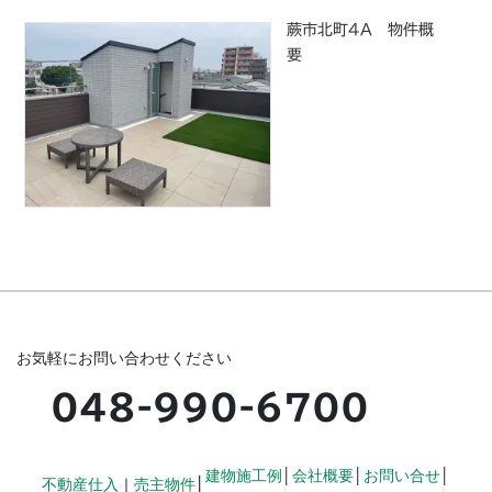
蕨市北町4A 物件概
要
お気軽にお問い合わせください
048-990-6700
建物施工例
│
会社概要
│
お問い合せ
│
不動産仕入
｜
売主物件
│